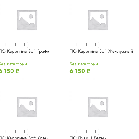
ПО Каролина Soft Графит
ПО Каролина Soft Жемчужный
Без категории
Без категории
6 150
₽
6 150
₽
ПО Каролина Soft Крем
ПО Лувр 1 Белый