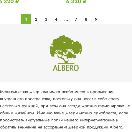
6 320
₽
6 320
₽
1
2
3
4
…
7
8
9
→
Межкомнатная дверь занимает особо место в оформлении
внутреннего пространства, поскольку она несет в себе сразу
несколько функций, при этом она всегда должна гармонировать с
общим дизайном. Именно такие двери можно приобрести, если
просмотреть виртуальные полки нашего интернет-магазина и
обратить внимание на ассортимент дверной продукции Albero.