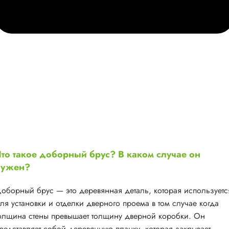
то такое доборный брус? В каком случае он
нужен?
оборный брус — это деревянная деталь, которая используетс
ля установки и отделки дверного проема в том случае когда
олщина стены превышает толщину дверной коробки. Он
редставляет собой деревянную планку, которая закрывает