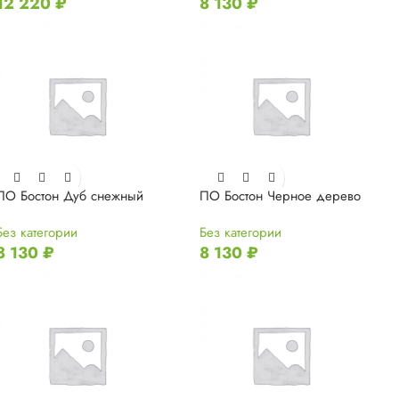
12 220
₽
8 130
₽
ПО Бостон Дуб снежный
ПО Бостон Черное дерево
Без категории
Без категории
8 130
₽
8 130
₽