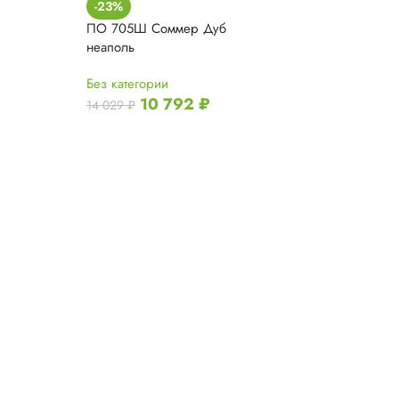
-23%
-23%
ПО 705Ш Соммер Дуб
ПО 706Ш Сомм
неаполь
Без категории
Без категории
10 7
14 029
₽
10 792
₽
14 029
₽