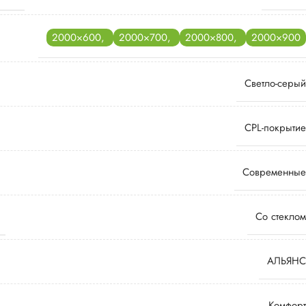
2000×600
,
2000×700
,
2000×800
,
2000×900
Светло-серый
CPL-покрытие
Современные
Со стеклом
АЛЬЯНС
Комфорт