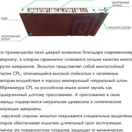
се преимущества таких дверей возможны благодаря современном
атериалу, в котором гармонично сочетаются лучшие качества многи
ругих материалов. Экошпон представляет собой многослойный
ластик CPL, отличающийся высокой стойкостью к негативным
акторам воздействия и хорошо имитирующий натуральный шпон.
ббревиатура CPL на российском языке может звучать как
одверженный долгому прессованию. А прессованию в свою
чередь подвергаются натуральная древесина и синтетические
вязующие материалы.
 наружной стороны экошпон покрывается специальным веществом
оторое обеспечивает изделию длительный срок эксплуатации.
менно это поверхностное покрытие защищает от механических