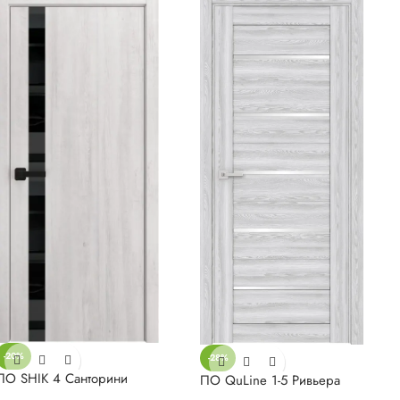
-20%
-28%
ПО SHIK 4 Санторини
ПО QuLine 1-5 Ривьера