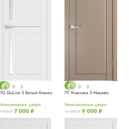
-31%
-22%
ПГ Классика 3 Макиато
ПО QuLine 5 Белый бланко
Межкомнатные двери
Межкомнатные двери
9 000
₽
7 000
₽
13 000
₽
9 000
₽