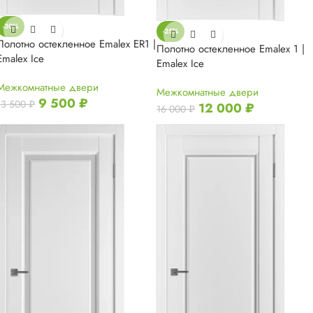
-30%
-25%
Полотно остекленное Emalex ER1 |
Полотно остекленное Emalex 1 |
Emalex Ice
Emalex Ice
Межкомнатные двери
Межкомнатные двери
9 500
₽
13 500
₽
12 000
₽
16 000
₽