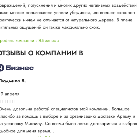
овреждений, потускнения и многих других негативных воздействий
акже многие пользователи успели убедиться, что внешне экошпон
рактически ничем не отличается от натурального дерева. В плане
актильных ощущений он также максимально схож.
рофиль компании в Я.Бизнес »
ОТЗЫВЫ О КОМПАНИИ В
Людмила В.
19 апреля
Очень довольна работой специалистов этой компании. Большое
спасибо за помощь в выборе и за организацию доставки Артему и
за установку Михаилу. Со всеми было легко договориться и выбрат
удобное для меня время...