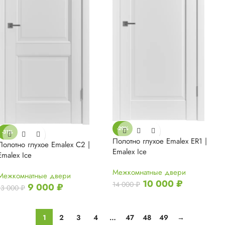
-29%
-31%
Полотно глухое Emalex ER1 |
Полотно глухое Emalex С2 |
Emalex Ice
Emalex Ice
Межкомнатные двери
Межкомнатные двери
10 000
₽
14 000
₽
9 000
₽
13 000
₽
1
2
3
4
…
47
48
49
→