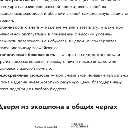
лагодаря наличию специальной пленки, отвечающей за
езопасность материала и обеспечивающей максимальную защиту о
арапин;
стойчивость к влаге
– изделие не впитывает влагу, и даже при
нтенсивной эксплуатации в помещении с высоким уровнем
лажности поверхность не набухает и в целом не подвергается
азрушительному воздействию;
кологическая безопасность
— двери не содержат хлорида и
ругих вредных веществ, поэтому отлично подходят даже для
становки в детской комнате;
емократичная стоимость
— при уникальной имитации натурально
пона изделие имеет довольно разумную цену, благодаря чему
ожет подойти для любого бюджета.
Двери из экошпона в общих чертах