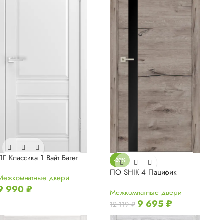
ПГ Классика 1 Вайт Багет
-20%
ПО SHIK 4 Пацифик
Межкомнатные двери
9 990
₽
Межкомнатные двери
9 695
₽
12 119
₽