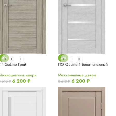
-28%
-28%
ПГ QuLine Грей
ПО QuLine 1 Бетон снежный
Межкомнатные двери
Межкомнатные двери
6 200
₽
6 200
₽
8 610
₽
8 610
₽