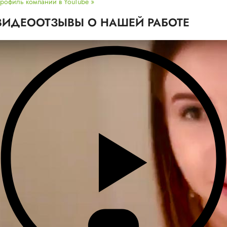
рофиль компании в YouTube »
ВИДЕООТЗЫВЫ О НАШЕЙ РАБОТЕ