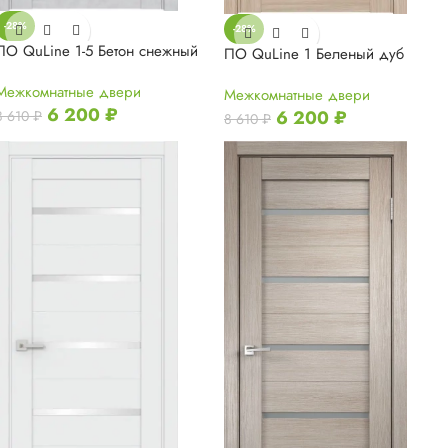
-28%
-28%
ПО QuLine 1-5 Бетон снежный
ПО QuLine 1 Беленый дуб
Межкомнатные двери
Межкомнатные двери
6 200
₽
6 200
₽
8 610
₽
8 610
₽