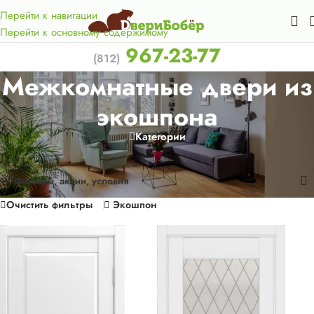
Акция для жителей Лен. области! Бесплатная доставка в 50
км. от КАД.
Перейти к навигации
Перейти к основному содержимому
967-23-77
(812)
Межкомнатные двери из
экошпона
Категории
Главная
/
Межкомнатные двери
Отображение 1–24 из 1154
Фильтры, акции, условия
Очистить фильтры
Экошпон