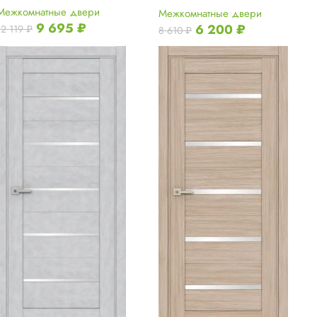
Межкомнатные двери
Межкомнатные двери
9 695
₽
6 200
₽
12 119
₽
8 610
₽