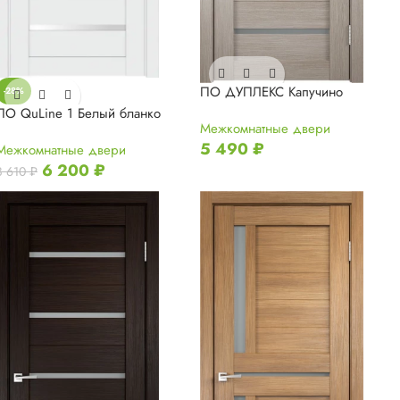
ПО ДУПЛЕКС Капучино
-28%
ПО QuLine 1 Белый бланко
Межкомнатные двери
5 490
₽
Межкомнатные двери
6 200
₽
8 610
₽