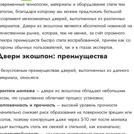
овременные технологии, материалы и оборудование стали тем
алогом, благодаря которому мы можем предложить большой
ссортимент межкомнатных дверей, выполненных из различных
атериалов. Двери из экошпона являются абсолютной новинкой на
течественном рынке, которая, тем не менее, за счёт огромного
пектра преимуществ быстро стала востребованной, причем как со
тороны обычных пользователей, так и в глазах экспертов.
Двери экошпон: преимущества
 безусловным преимуществам дверей, выполненных из данного
атериала, относятся:
ростота монтажа
– двери из экошпона обладают небольшим
есом, что существенно облегчает процесс установки;
олговечность и прочность
– высокий уровень прочности
начительно снижает риск образования на поверхности трещин или
колов, поэтому конструкция даже через 5-10 лет после монтажа
удет выглядеть столь же свежей и стильной, как изначально;
зносоустойчивость
– надежная эксплуатация также возможно