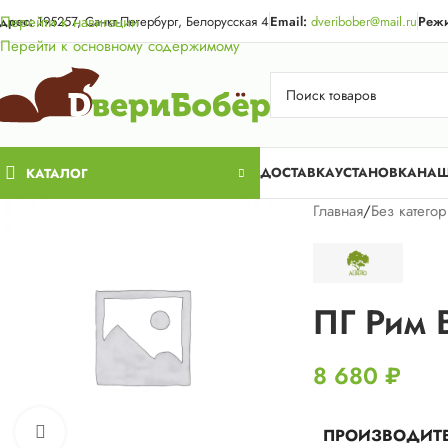
Акция для жи
Перейти к навигации
дрес:
195257, Санкт-Петербург, Белорусская 4
Email:
dveribober@mail.ru
Режи
Перейти к основному содержимому
ДОСТАВКА
УСТАНОВКА
НАШ
КАТАЛОГ
Главная
/
Без катего
ПГ Рим 
8 680
₽
Нажмите, чтобы увеличить
ПРОИЗВОДИТ