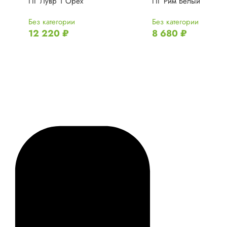
ПГ Лувр 1 Орех
ПГ Рим Белый
Без категории
Без категории
12 220
₽
8 680
₽