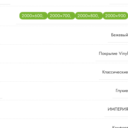
2000×600
,
2000×700
,
2000×800
,
2000×900
Бежевый
Покрытие Vinyl
Классические
Глухие
ИМПЕРИЯ
Комфорт