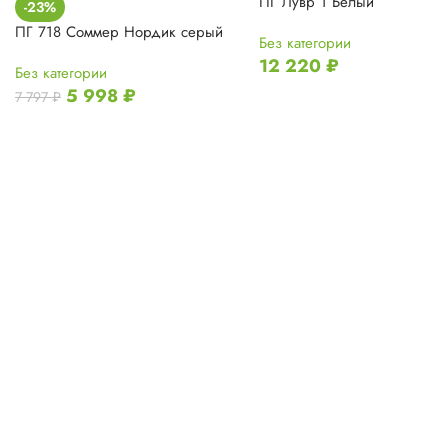
ПГ Лувр 1 Белый
-23%
ПГ 718 Соммер Нордик серый
Без категории
12 220
₽
Без категории
5 998
₽
7 797
₽