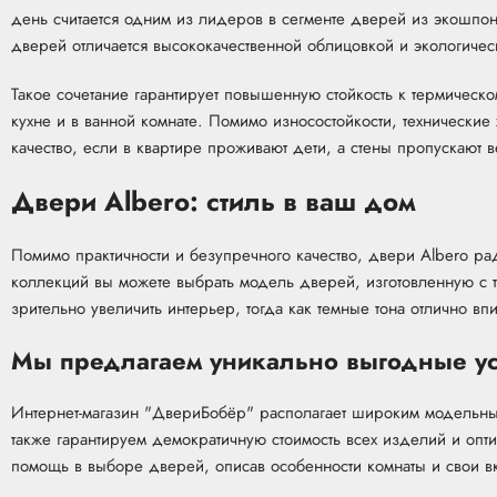
день считается одним из лидеров в сегменте дверей из экошпо
дверей отличается высококачественной облицовкой и экологичес
Такое сочетание гарантирует повышенную стойкость к термическо
кухне и в ванной комнате. Помимо износостойкости, технически
качество, если в квартире проживают дети, а стены пропускают 
Двери Albero: стиль в ваш дом
Помимо практичности и безупречного качество, двери Albero ра
коллекций вы можете выбрать модель дверей, изготовленную с т
зрительно увеличить интерьер, тогда как темные тона отлично 
Мы предлагаем уникально выгодные у
Интернет-магазин "ДвериБобёр" располагает широким модельны
также гарантируем демократичную стоимость всех изделий и опт
помощь в выборе дверей, описав особенности комнаты и свои в