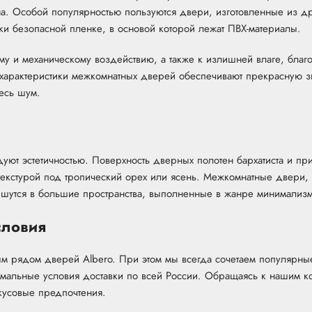
на. Особой популярностью пользуются двери, изготовленные из 
ки безопасной пленке, в основой которой лежат ПВХ-материалы.
му и механическому воздействию, а также к излишней влаге, благ
е характеристики межкомнатных дверей обеспечивают прекрасную 
весь шум.
дуют эстетичностью. Поверхность дверных полотен бархатиста и пр
екстурой под тропический орех или ясень. Межкомнатные двери, в
впишутся в большие пространства, выполненные в жанре минимализм
словия
м рядом дверей Albero. При этом мы всегда сочетаем популярны
имальные условия доставки по всей России. Обращаясь к нашим кон
кусовые предпочтения.