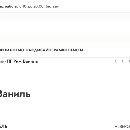
телей Лен. области! Бесплатная доставка в 50 км. от КАД.
м работы:
с 10 до 20:00, без вых.
И РАБОТЫ
О НАС
ДИЗАЙНЕРАМ
КОНТАКТЫ
рии
/
ПГ Рим Ваниль
Ваниль
ЕЛЬ
ALBERO