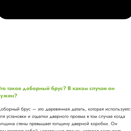
то такое доборный брус? В каком случае он
нужен?
оборный брус — это деревянная деталь, которая используетс
ля установки и отделки дверного проема в том случае когда
олщина стены превышает толщину дверной коробки. Он
редставляет собой деревянную планку, которая закрывает