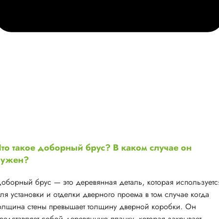
то такое доборный брус? В каком случае он
нужен?
оборный брус — это деревянная деталь, которая используетс
ля установки и отделки дверного проема в том случае когда
олщина стены превышает толщину дверной коробки. Он
редставляет собой деревянную планку, которая закрывает