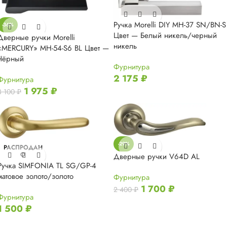
Ручка Morelli DIY MH-37 SN/BN-S
-36%
Цвет — Белый никель/черный
Дверные ручки Morelli
никель
«MERCURY» MH-54-S6 BL Цвет —
Чёрный
Фурнитура
2 175
₽
Фурнитура
1 975
₽
3 100
₽
-29%
РАСПРОДАН
О
Дверные ручки V64D AL
Ручка SIMFONIA TL SG/GP-4
матовое золото/золото
Фурнитура
1 700
₽
2 400
₽
Фурнитура
1 500
₽