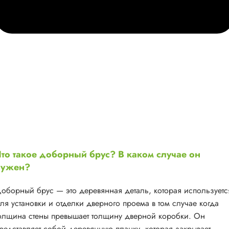
то такое доборный брус? В каком случае он
нужен?
оборный брус — это деревянная деталь, которая используетс
ля установки и отделки дверного проема в том случае когда
олщина стены превышает толщину дверной коробки. Он
редставляет собой деревянную планку, которая закрывает