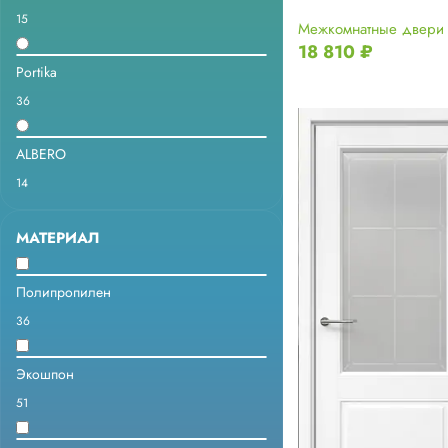
15
Межкомнатные двери
18 810
₽
Portika
36
ALBERO
14
МАТЕРИАЛ
Полипропилен
36
Экошпон
51