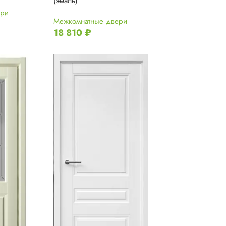
(эмаль)
ери
Межкомнатные двери
18 810
₽