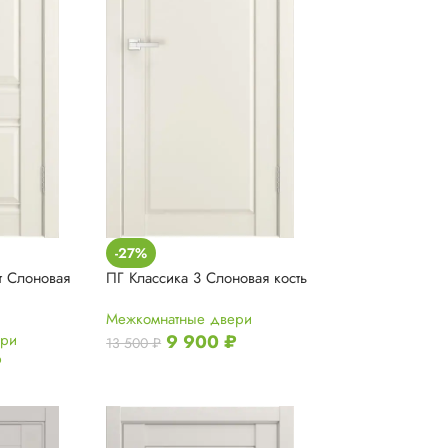
-27%
т Слоновая
ПГ Классика 3 Слоновая кость
Межкомнатные двери
ери
9 900
₽
13 500
₽
₽