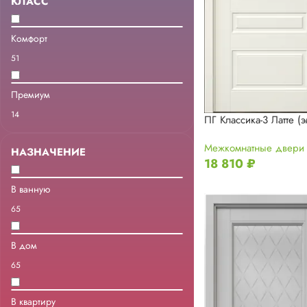
КЛАСС
Комфорт
51
Премиум
14
ПГ Классика-3 Латте (э
Межкомнатные двери
НАЗНАЧЕНИЕ
18 810
₽
В ванную
65
В дом
65
В квартиру