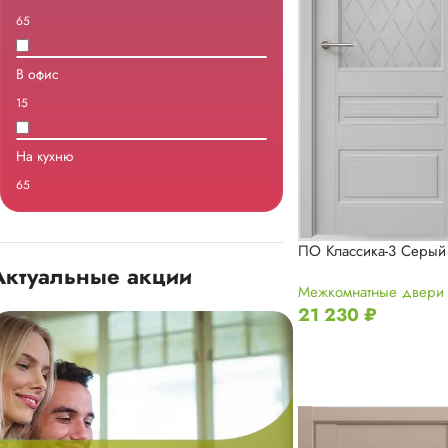
65
В офис
15
На кухню
65
ПО Классика-3 Серый 
Актуальные акции
Межкомнатные двери
21 230
₽