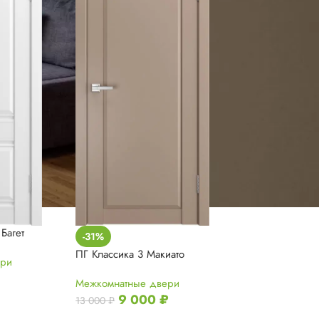
 Багет
-31%
ПГ Классика 3 Макиато
ери
Межкомнатные двери
9 000
₽
13 000
₽