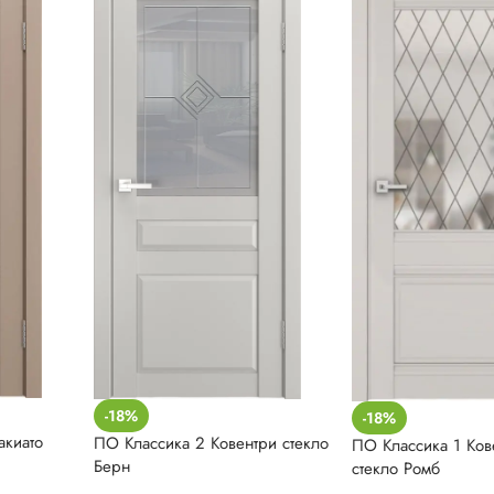
-18%
-18%
акиато
ПО Классика 2 Ковентри стекло
ПО Классика 1 Ков
Берн
стекло Ромб