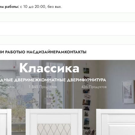
телей Лен. области! Бесплатная доставка в 50 км. от КАД.
м работы:
с 10 до 20:00, без вых.
И РАБОТЫ
О НАС
ДИЗАЙНЕРАМ
КОНТАКТЫ
Классика
ОДНЫЕ ДВЕРИ
МЕЖКОМНАТНЫЕ ДВЕРИ
ФУРНИТУРА
родуктов
1 545 Продуктов
435 Продуктов
я
/
Классика