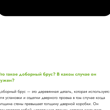
то такое доборный брус? В каком случае он
нужен?
оборный брус — это деревянная деталь, которая используетс
ля установки и отделки дверного проема в том случае когда
олщина стены превышает толщину дверной коробки. Он
редставляет собой деревянную планку, которая закрывает