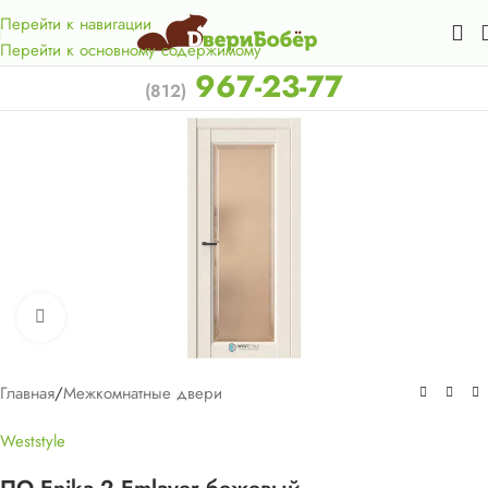
Акция для жителей Лен. области! Бесплатная доставка в 50
км. от КАД.
Перейти к навигации
Перейти к основному содержимому
967-23-77
(812)
Нажмите, чтобы увеличить
Главная
/
Межкомнатные двери
Weststyle