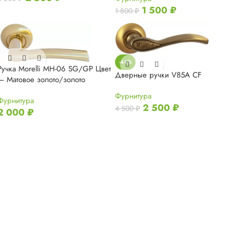
1 500
₽
1 800
₽
-44%
Ручка Morelli MH-06 SG/GP Цвет
Дверные ручки V85A CF
— Матовое золото/золото
Фурнитура
Фурнитура
2 500
₽
4 500
₽
2 000
₽