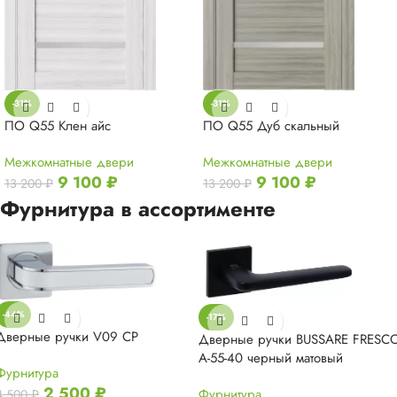
-31%
-31%
ПО Q55 Клен айс
ПО Q55 Дуб скальный
Межкомнатные двери
Межкомнатные двери
9 100
₽
9 100
₽
13 200
₽
13 200
₽
Фурнитура в ассортименте
-44%
-17%
Дверные ручки V09 CP
Дверные ручки BUSSARE FRESC
A-55-40 черный матовый
Фурнитура
2 500
₽
Фурнитура
4 500
₽