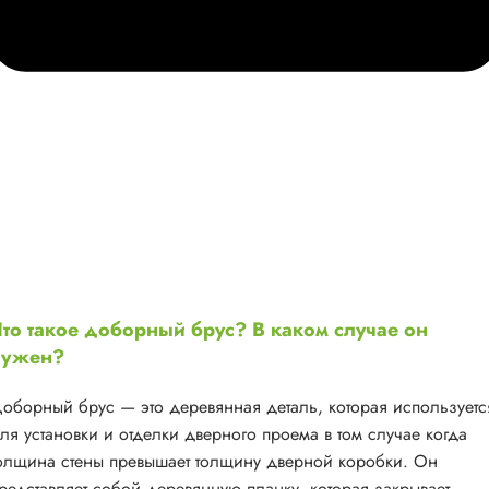
то такое доборный брус? В каком случае он
нужен?
оборный брус — это деревянная деталь, которая используетс
ля установки и отделки дверного проема в том случае когда
олщина стены превышает толщину дверной коробки. Он
редставляет собой деревянную планку, которая закрывает