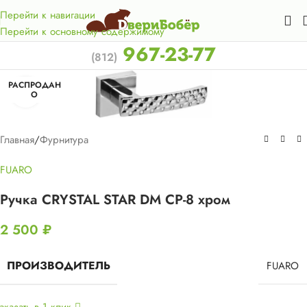
Акция для жителей Лен. области! Бесплатная доставка в 50
км. от КАД.
Перейти к навигации
Перейти к основному содержимому
967-23-77
(812)
РАСПРОДАН
Нажмите, чтобы увеличить
О
Главная
/
Фурнитура
FUARO
Ручка CRYSTAL STAR DM CP-8 хром
2 500
₽
ПРОИЗВОДИТЕЛЬ
FUARO
аказать в 1 клик