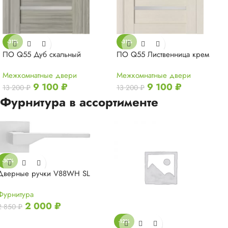
-31%
-31%
ПО Q55 Лиственница крем
ПО Q55 Дуб скальный
Межкомнатные двери
Межкомнатные двери
9 100
₽
9 100
₽
13 200
₽
13 200
₽
Фурнитура в ассортименте
-30%
Дверные ручки V88WH SL
Фурнитура
2 000
₽
2 850
₽
-12%