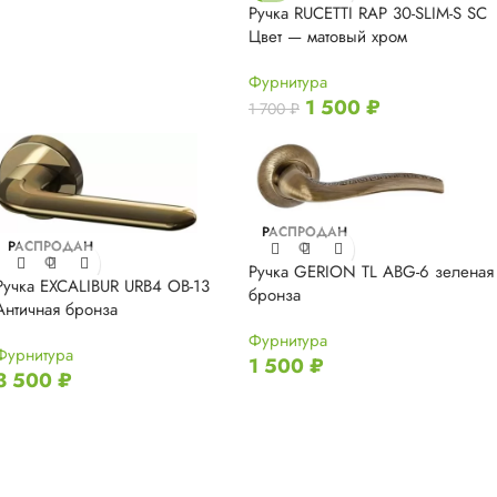
Ручка RUCETTI RAP 30-SLIM-S SC
Цвет — матовый хром
Фурнитура
1 500
₽
1 700
₽
РАСПРОДАН
РАСПРОДАН
О
О
Ручка GERION TL ABG-6 зеленая
Ручка EXCALIBUR URB4 OB-13
бронза
Античная бронза
Фурнитура
Фурнитура
1 500
₽
3 500
₽