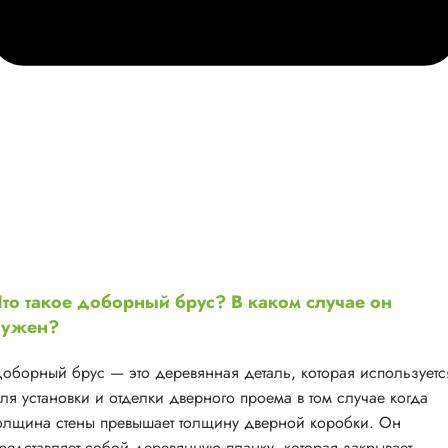
то такое доборный брус? В каком случае он
нужен?
оборный брус — это деревянная деталь, которая используетс
ля установки и отделки дверного проема в том случае когда
олщина стены превышает толщину дверной коробки. Он
редставляет собой деревянную планку, которая закрывает