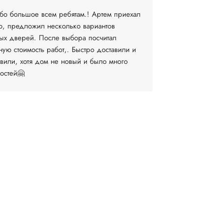
бо большое всем ребятам.! Артем приехал
Очень довол
о, предложил несколько вариантов
компании. 
ых дверей. После выбора посчитал
выборе и за
ную стоимость работ,. Быстро доставили и
установку М
овили, хотя дом не новый и было много
договоритьс
остей🤗
время...