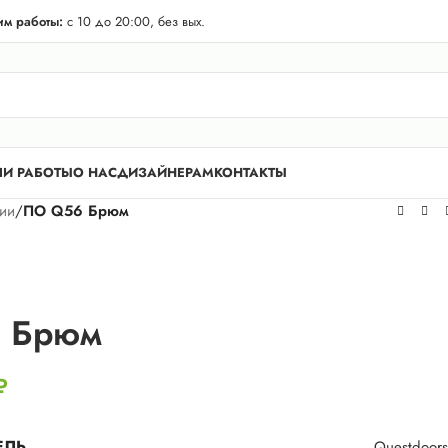
телей Лен. области! Бесплатная доставка в 50 км. от КАД.
м работы:
с 10 до 20:00, без вых.
И РАБОТЫ
О НАС
ДИЗАЙНЕРАМ
КОНТАКТЫ
рии
/
ПО Q56 Брюм
 Брюм
₽
ЕЛЬ
Questdoors