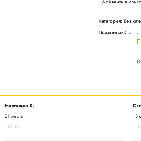
Добавить в спис
Категория:
Без кат
Поделиться:
О
Маргарита К.
Све
21 марта
13 