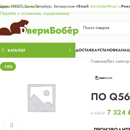
Акция для жи
Перейти к навигации
дрес:
195257, Санкт-Петербург, Белорусская 4
Email:
dveribober@mail.ru
Режи
Перейти к основному содержимому
ДОСТАВКА
УСТАНОВКА
НАШ
КАТАЛОГ
Главная
/
Без катего
-14%
ПО Q56
7 324
8 520
₽
Нажмите, чтобы увеличить
ПРОИЗВОДИТ