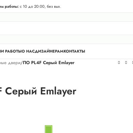
телей Лен. области! Бесплатная доставка в 50 км. от КАД.
м работы:
с 10 до 20:00, без вых.
И РАБОТЫ
О НАС
ДИЗАЙНЕРАМ
КОНТАКТЫ
ные двери
/
ПО PL4F Серый Emlayer
 Серый Emlayer