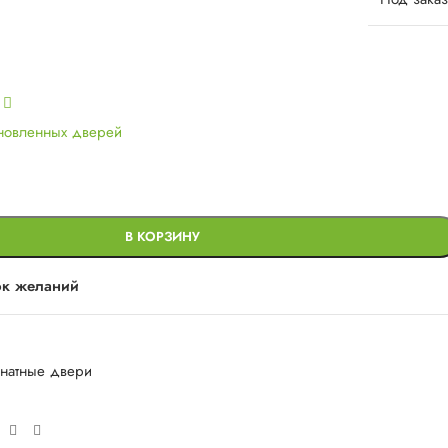
ь
ановленных дверей
В КОРЗИНУ
ок желаний
натные двери