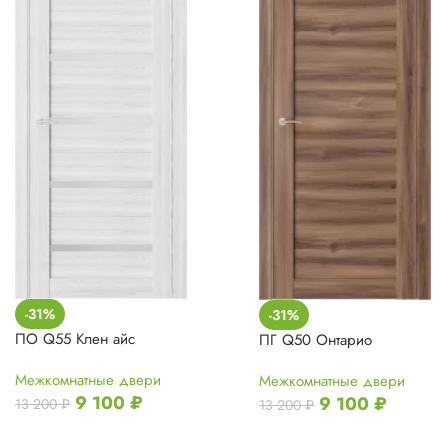
-31%
-31%
ПО Q55 Клен айс
ПГ Q50 Онтарио
Межкомнатные двери
Межкомнатные двери
9 100
₽
9 100
₽
13 200
₽
13 200
₽