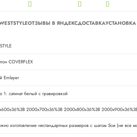
WESTSTYLE
ОТЗЫВЫ В ЯНДЕКС
ДОСТАВКА
УСТАНОВКА
STYLE
пон COVERFLEX
й Emlayer
о 1: сатинат белый с гравировкой
х600х36%3B 2000х700х36%3B 2000х800х36%3B 2000х900х36%3
жно изготовление нестандартных размеров с шагом 5см (не все м