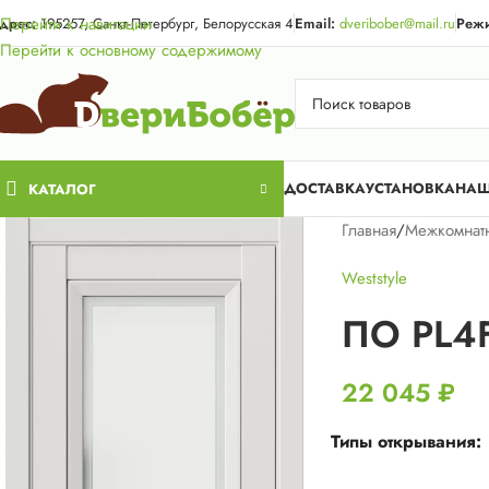
Акция для жи
Перейти к навигации
дрес:
195257, Санкт-Петербург, Белорусская 4
Email:
dveribober@mail.ru
Режи
Перейти к основному содержимому
ДОСТАВКА
УСТАНОВКА
НАШ
КАТАЛОГ
Главная
/
Межкомнат
Weststyle
ПО PL4F
22 045
₽
Типы открывания: