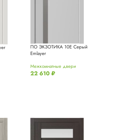
ПО ЭКЗОТИКА 10Е Серый
yer
ПО ELEMENT 7 
Emlayer
Зеркало
Межкомнатные двери
Межкомнатные 
22 610
₽
31 295
₽