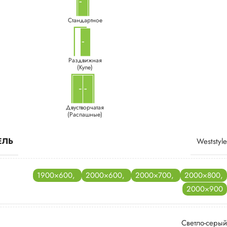
Стандартное
Раздвижная
(Купе)
Двустворчатая
(Распашные)
ЕЛЬ
Weststyle
1900×600
,
2000×600
,
2000×700
,
2000×800
,
2000×900
Светло-серый