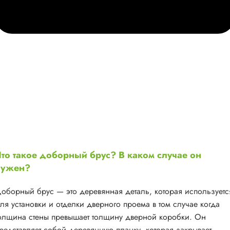
то такое доборный брус? В каком случае он
нужен?
оборный брус — это деревянная деталь, которая используетс
ля установки и отделки дверного проема в том случае когда
олщина стены превышает толщину дверной коробки. Он
редставляет собой деревянную планку, которая закрывает