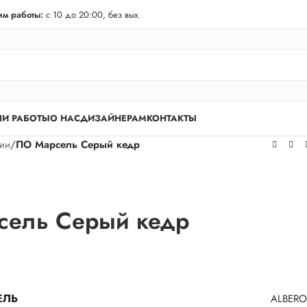
телей Лен. области! Бесплатная доставка в 50 км. от КАД.
м работы:
с 10 до 20:00, без вых.
И РАБОТЫ
О НАС
ДИЗАЙНЕРАМ
КОНТАКТЫ
рии
/
ПО Марсель Серый кедр
сель Серый кедр
ЕЛЬ
ALBERO