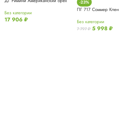
ДГ Римини Американский орех
-23%
ПГ 717 Соммер Клен
Без категории
17 906
₽
Без категории
5 998
₽
7 797
₽