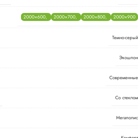
2000×600
,
2000×700
,
2000×800
,
2000×900
Темно-серый
Экошпон
Современные
Со стеклом
Мегаполис
Комфорт