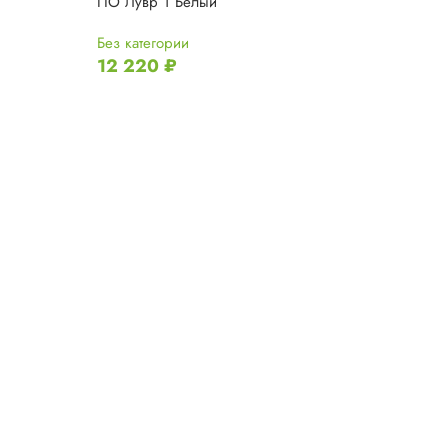
ПО Лувр 1 Белый
ПО Прага вани
Без категории
Без категории
12 220
₽
7 420
₽