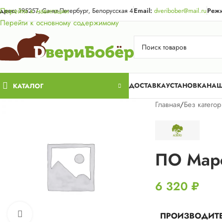
Акция для жи
Перейти к навигации
дрес:
195257, Санкт-Петербург, Белорусская 4
Email:
dveribober@mail.ru
Режи
Перейти к основному содержимому
ДОСТАВКА
УСТАНОВКА
НАШ
КАТАЛОГ
Главная
/
Без катего
ПО Мар
6 320
₽
Нажмите, чтобы увеличить
ПРОИЗВОДИТ