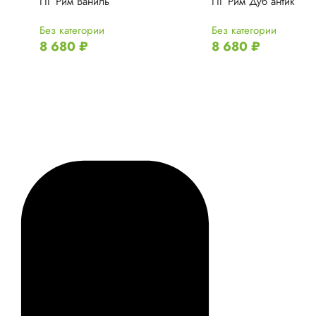
ПГ Рим Ваниль
ПГ Рим Дуб антик
Без категории
Без категории
8 680
₽
8 680
₽