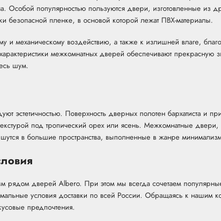
на. Особой популярностью пользуются двери, изготовленные из 
ки безопасной пленке, в основой которой лежат ПВХ-материалы.
му и механическому воздействию, а также к излишней влаге, благ
е характеристики межкомнатных дверей обеспечивают прекрасную 
весь шум.
дуют эстетичностью. Поверхность дверных полотен бархатиста и пр
екстурой под тропический орех или ясень. Межкомнатные двери, в
впишутся в большие пространства, выполненные в жанре минимализм
словия
м рядом дверей Albero. При этом мы всегда сочетаем популярны
имальные условия доставки по всей России. Обращаясь к нашим кон
кусовые предпочтения.