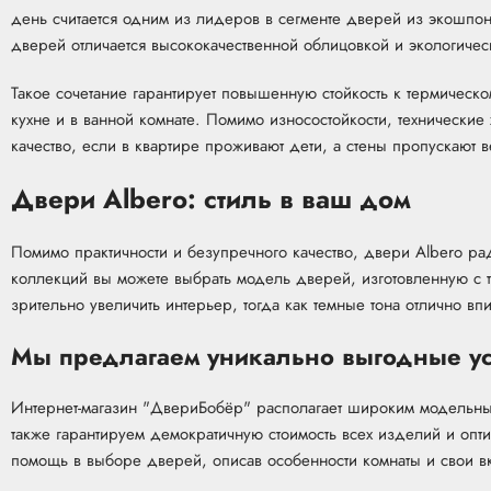
день считается одним из лидеров в сегменте дверей из экошпо
дверей отличается высококачественной облицовкой и экологичес
Такое сочетание гарантирует повышенную стойкость к термическо
кухне и в ванной комнате. Помимо износостойкости, технически
качество, если в квартире проживают дети, а стены пропускают 
Двери Albero: стиль в ваш дом
Помимо практичности и безупречного качество, двери Albero ра
коллекций вы можете выбрать модель дверей, изготовленную с т
зрительно увеличить интерьер, тогда как темные тона отлично 
Мы предлагаем уникально выгодные у
Интернет-магазин "ДвериБобёр" располагает широким модельны
также гарантируем демократичную стоимость всех изделий и опт
помощь в выборе дверей, описав особенности комнаты и свои в