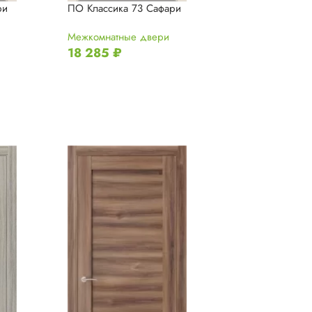
ри
ПО Классика 73 Сафари
ПО Классика 8
Межкомнатные двери
Межкомнатные 
18 285
₽
18 285
₽