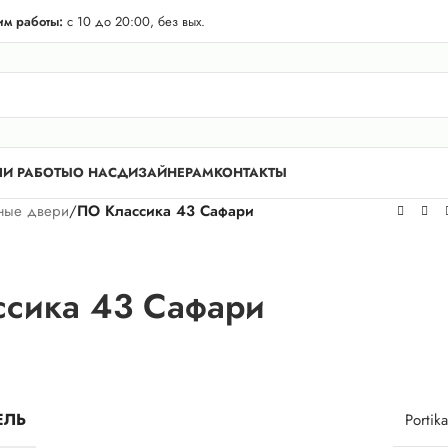
телей Лен. области! Бесплатная доставка в 50 км. от КАД.
м работы:
с 10 до 20:00, без вых.
И РАБОТЫ
О НАС
ДИЗАЙНЕРАМ
КОНТАКТЫ
ные двери
/
ПО Классика 43 Сафари
сика 43 Сафари
ЕЛЬ
Portika