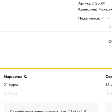
Артикул:
23081
Категория:
Межком
Поделиться:
О
Маргарита К.
Све
21 марта
13 
Спасибо всем сотрудникам фирмы "Бобёр"!!!