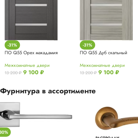
-31%
-31%
ПО Q55 Орех макадамия
ПО Q55 Дуб скальный
Межкомнатные двери
Межкомнатные двери
9 100
₽
9 100
₽
13 200
₽
13 200
₽
Фурнитура в ассортименте
-30%
РАСПРОДАН