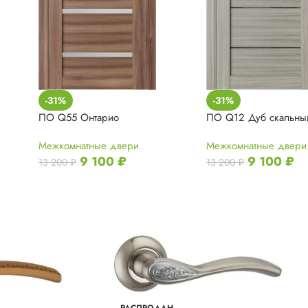
-31%
-31%
ПО Q55 Онтарио
ПО Q12 Дуб скальны
Межкомнатные двери
Межкомнатные двери
9 100
₽
9 100
₽
13 200
₽
13 200
₽
РАСПРОДАН