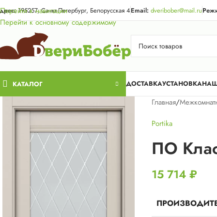
Акция для жи
Перейти к навигации
дрес:
195257, Санкт-Петербург, Белорусская 4
Email:
dveribober@mail.ru
Режи
Перейти к основному содержимому
ДОСТАВКА
УСТАНОВКА
НАШ
КАТАЛОГ
Главная
/
Межкомнат
Portika
ПО Клас
15 714
₽
ПРОИЗВОДИТ