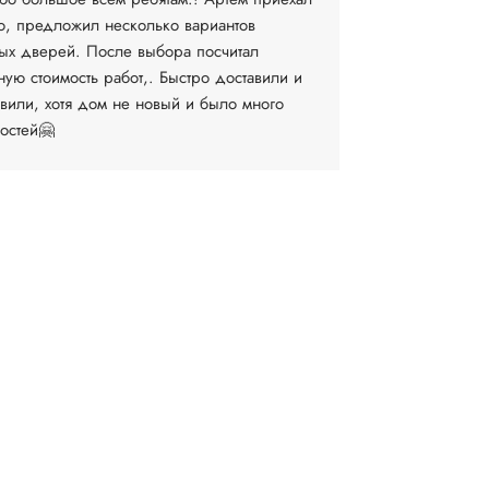
о, предложил несколько вариантов
компании. 
ых дверей. После выбора посчитал
выборе и за
ную стоимость работ,. Быстро доставили и
установку М
овили, хотя дом не новый и было много
договоритьс
остей🤗
время...