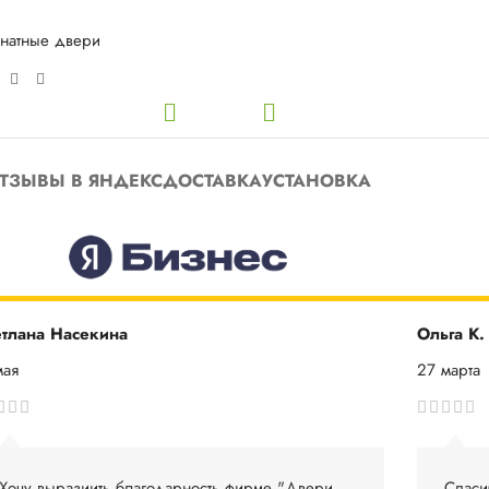
натные двери
ТЗЫВЫ В ЯНДЕКС
ДОСТАВКА
УСТАНОВКА
тлана Насекина
Ольга К.
мая
27 марта
Хочу выразиить благодарность фирме "Двери
Спаси