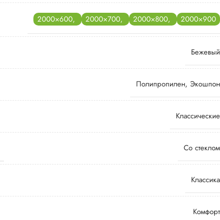
2000×600
,
2000×700
,
2000×800
,
2000×900
Бежевый
Полипропилен
,
Экошпон
Классические
Со стеклом
Классика
Комфорт