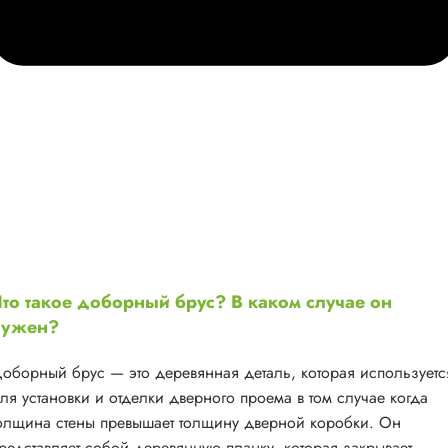
то такое доборный брус? В каком случае он
нужен?
оборный брус — это деревянная деталь, которая используетс
ля установки и отделки дверного проема в том случае когда
олщина стены превышает толщину дверной коробки. Он
редставляет собой деревянную планку, которая закрывает