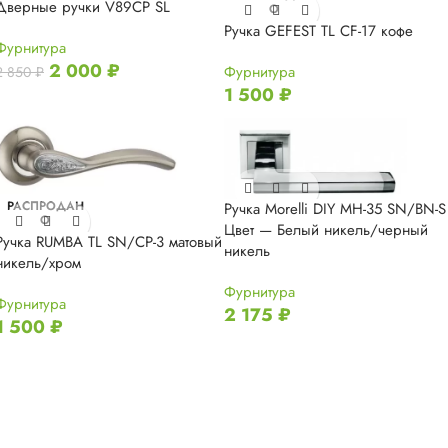
Дверные ручки V89CP SL
О
Ручка GEFEST TL CF-17 кофе
Фурнитура
2 000
₽
Фурнитура
2 850
₽
1 500
₽
РАСПРОДАН
Ручка Morelli DIY MH-35 SN/BN-S
О
Цвет — Белый никель/черный
Ручка RUMBA TL SN/CP-3 матовый
никель
никель/хром
Фурнитура
Фурнитура
2 175
₽
1 500
₽