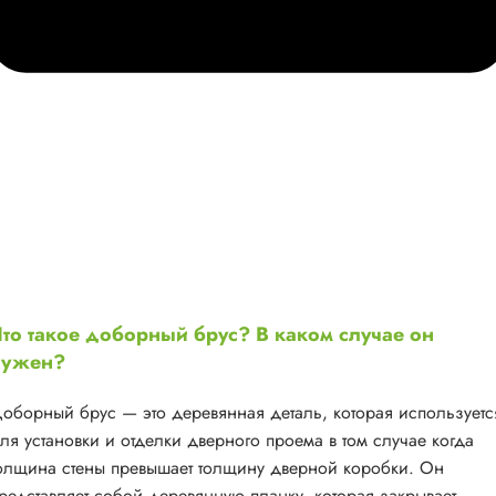
то такое доборный брус? В каком случае он
нужен?
оборный брус — это деревянная деталь, которая используетс
ля установки и отделки дверного проема в том случае когда
олщина стены превышает толщину дверной коробки. Он
редставляет собой деревянную планку, которая закрывает