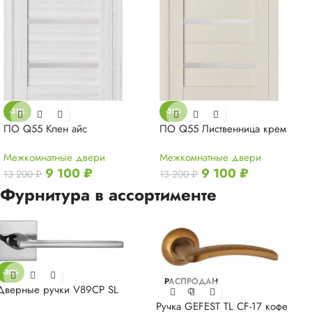
-31%
-31%
ПО Q55 Клен айс
ПО Q55 Лиственница крем
Межкомнатные двери
Межкомнатные двери
9 100
₽
9 100
₽
13 200
₽
13 200
₽
Фурнитура в ассортименте
-30%
РАСПРОДАН
Дверные ручки V89CP SL
О
Ручка GEFEST TL CF-17 кофе