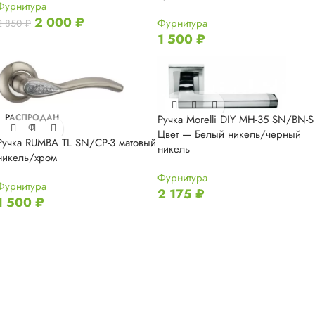
Фурнитура
2 000
₽
Фурнитура
2 850
₽
1 500
₽
РАСПРОДАН
Ручка Morelli DIY MH-35 SN/BN-S
О
Цвет — Белый никель/черный
Ручка RUMBA TL SN/CP-3 матовый
никель
никель/хром
Фурнитура
Фурнитура
2 175
₽
1 500
₽