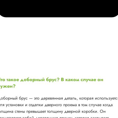
то такое доборный брус? В каком случае он
нужен?
оборный брус — это деревянная деталь, которая используетс
ля установки и отделки дверного проема в том случае когда
олщина стены превышает толщину дверной коробки. Он
редставляет собой деревянную планку, которая закрывает