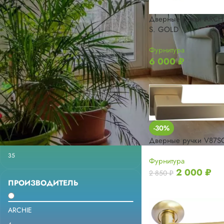
Дверные ручки ARC
ФИЛЬТРАЦИЯ
S. GOLD
Фурнитура
6 000
₽
ЦВЕТ
Белый W
2
-30%
Дверные ручки V87S
Золото SG
35
Фурнитура
2 000
₽
2 850
₽
ПРОИЗВОДИТЕЛЬ
ARCHIE