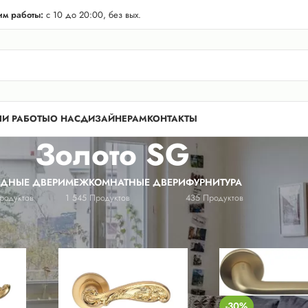
телей Лен. области! Бесплатная доставка в 50 км. от КАД.
м работы:
с 10 до 20:00, без вых.
И РАБОТЫ
О НАС
ДИЗАЙНЕРАМ
КОНТАКТЫ
Золото SG
ОДНЫЕ ДВЕРИ
МЕЖКОМНАТНЫЕ ДВЕРИ
ФУРНИТУРА
родуктов
1 545 Продуктов
435 Продуктов
/
Золото SG
-30%