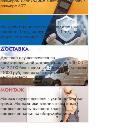
размерам необходимо внести предоплату в
размере 50%.
ГАРАНТИЯ
Мы даем гарантию от производителя на
полотна - 1 год, на фурнитуру - 1 год, на
услугу по установке - 1 год.
ДОСТАВКА
Доставка осуществляется по
предварительной договоренности с 10.00
до 22.00 без выходных. Стоимость доставки
- 1000 руб, при заказе от 3-х дверей
БЕСПЛАТНО!
МОНТАЖ
Монтаж осуществляется в удобное для вас
время. Монтажники вежливые опытные,
профессионалы высшего класса с
профессиональным оборудованием.