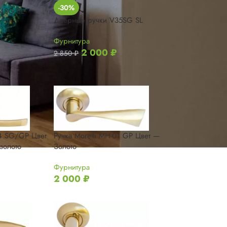
-30%
34SG SL
Дверные ручки V35SG SL
Фурнитура
2 000
₽
2 850
₽
04 SG/GP Цвет
Ручка Morelli MH-01 GP Цвет —
золото
Золото
Фурнитура
2 000
₽