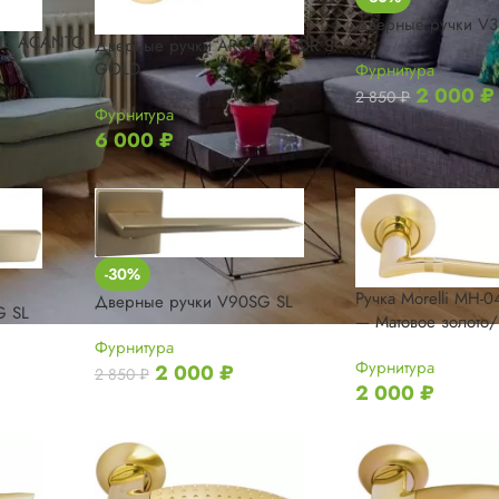
Дверные ручки V
HIE ACANTO
Дверные ручки ARCHIE FLOR S.
GOLD
Фурнитура
2 000
₽
2 850
₽
Фурнитура
6 000
₽
-30%
Ручка Morelli MH-
Дверные ручки V90SG SL
G SL
— Матовое золото/
Фурнитура
Фурнитура
2 000
₽
2 850
₽
2 000
₽