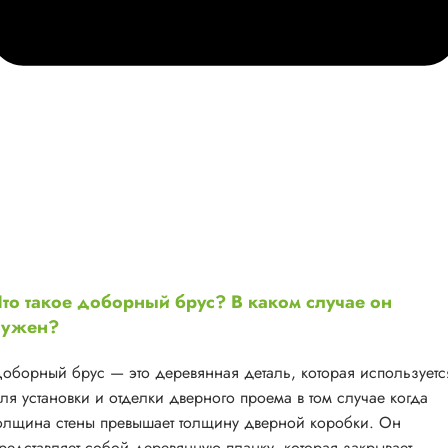
то такое доборный брус? В каком случае он
нужен?
оборный брус — это деревянная деталь, которая используетс
ля установки и отделки дверного проема в том случае когда
олщина стены превышает толщину дверной коробки. Он
редставляет собой деревянную планку, которая закрывает