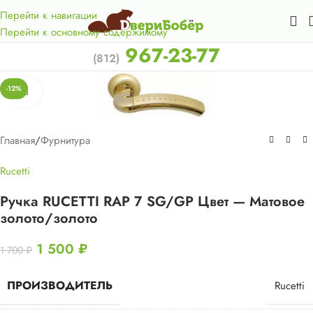
Акция для жителей Лен. области! Бесплатная доставка в 50
км. от КАД.
Перейти к навигации
Перейти к основному содержимому
967-23-77
(812)
-12%
Нажмите, чтобы увеличить
Главная
/
Фурнитура
Rucetti
Ручка RUCETTI RAP 7 SG/GP Цвет — Матовое
золото/золото
1 500
₽
1 700
₽
ПРОИЗВОДИТЕЛЬ
Rucetti