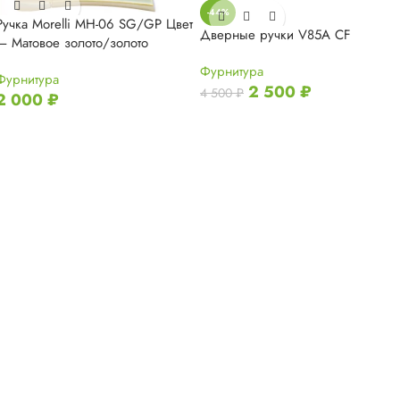
-44%
Ручка Morelli MH-06 SG/GP Цвет
Дверные ручки V85A CF
— Матовое золото/золото
Фурнитура
Фурнитура
2 500
₽
4 500
₽
2 000
₽