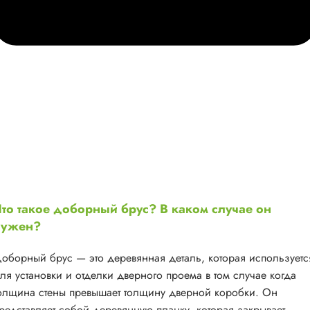
то такое доборный брус? В каком случае он
нужен?
оборный брус — это деревянная деталь, которая используетс
ля установки и отделки дверного проема в том случае когда
олщина стены превышает толщину дверной коробки. Он
редставляет собой деревянную планку, которая закрывает