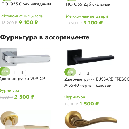
ПО Q55 Орех макадамия
ПО Q55 Дуб скальный
Межкомнатные двери
Межкомнатные двери
9 100
₽
9 100
₽
13 200
₽
13 200
₽
Фурнитура в ассортименте
-44%
-17%
Дверные ручки V09 CP
Дверные ручки BUSSARE FRESC
A-55-40 черный матовый
Фурнитура
2 500
₽
Фурнитура
4 500
₽
1 500
₽
1 800
₽