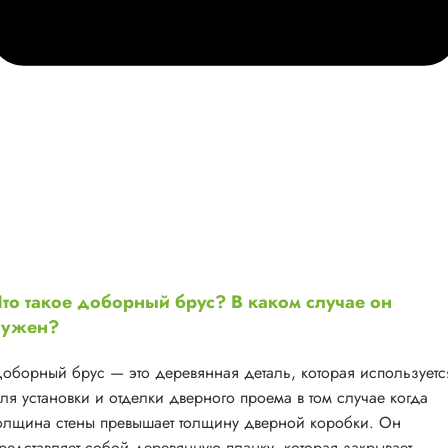
то такое доборный брус? В каком случае он
нужен?
оборный брус — это деревянная деталь, которая используетс
ля установки и отделки дверного проема в том случае когда
олщина стены превышает толщину дверной коробки. Он
редставляет собой деревянную планку, которая закрывает