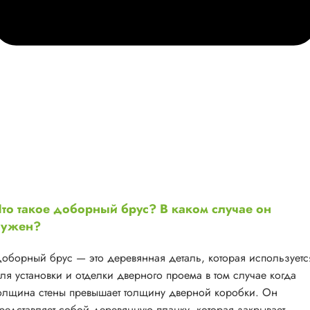
то такое доборный брус? В каком случае он
нужен?
оборный брус — это деревянная деталь, которая используетс
ля установки и отделки дверного проема в том случае когда
олщина стены превышает толщину дверной коробки. Он
редставляет собой деревянную планку, которая закрывает