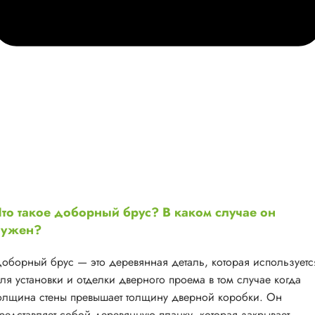
то такое доборный брус? В каком случае он
нужен?
оборный брус — это деревянная деталь, которая используетс
ля установки и отделки дверного проема в том случае когда
олщина стены превышает толщину дверной коробки. Он
редставляет собой деревянную планку, которая закрывает