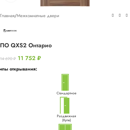
Главная
/
Межкомнатные двери
ПО QXS2 Онтарио
11 752
₽
14 690
₽
ипы открывания:
Стандартное
Раздвижная
(Купе)