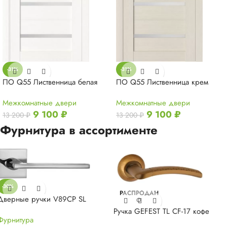
-31%
-31%
ПО Q55 Лиственница белая
ПО Q55 Лиственница крем
Межкомнатные двери
Межкомнатные двери
9 100
₽
9 100
₽
13 200
₽
13 200
₽
Фурнитура в ассортименте
-30%
РАСПРОДАН
Дверные ручки V89CP SL
О
Ручка GEFEST TL CF-17 кофе
Фурнитура