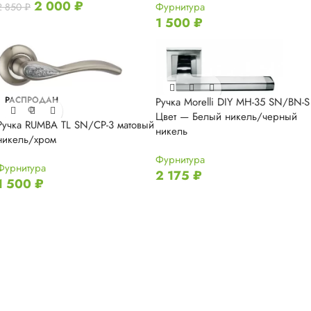
2 000
₽
Фурнитура
2 850
₽
1 500
₽
РАСПРОДАН
Ручка Morelli DIY MH-35 SN/BN-S
О
Цвет — Белый никель/черный
Ручка RUMBA TL SN/CP-3 матовый
никель
никель/хром
Фурнитура
Фурнитура
2 175
₽
1 500
₽