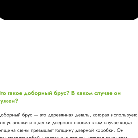
то такое доборный брус? В каком случае он
нужен?
оборный брус — это деревянная деталь, которая используетс
ля установки и отделки дверного проема в том случае когда
олщина стены превышает толщину дверной коробки. Он
редставляет собой деревянную планку, которая закрывает