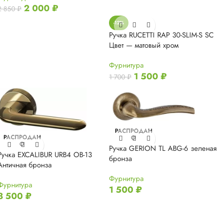
2 000
₽
2 850
₽
-12%
Ручка RUCETTI RAP 30-SLIM-S SC
Цвет — матовый хром
Фурнитура
1 500
₽
1 700
₽
РАСПРОДАН
РАСПРОДАН
О
О
Ручка GERION TL ABG-6 зеленая
Ручка EXCALIBUR URB4 OB-13
бронза
Античная бронза
Фурнитура
Фурнитура
1 500
₽
3 500
₽