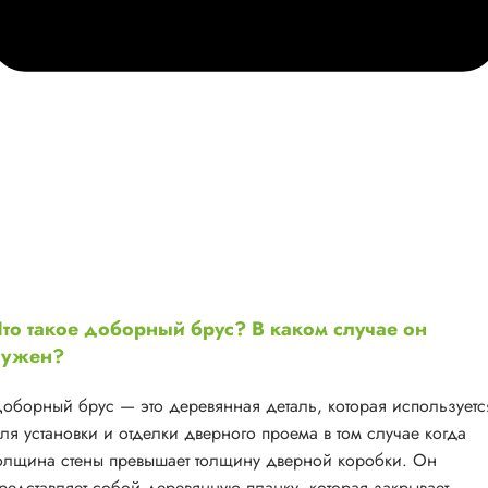
то такое доборный брус? В каком случае он
нужен?
оборный брус — это деревянная деталь, которая используетс
ля установки и отделки дверного проема в том случае когда
олщина стены превышает толщину дверной коробки. Он
редставляет собой деревянную планку, которая закрывает