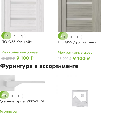
-31%
-31%
ПО Q55 Клен айс
ПО Q55 Дуб скальный
Межкомнатные двери
Межкомнатные двери
9 100
₽
9 100
₽
13 200
₽
13 200
₽
Фурнитура в ассортименте
-30%
Дверные ручки V88WH SL
Фурнитура