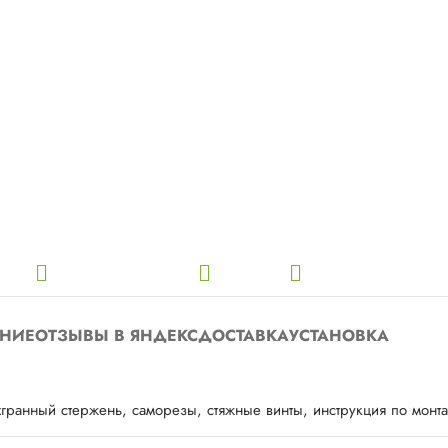
НИЕ
ОТЗЫВЫ В ЯНДЕКС
ДОСТАВКА
УСТАНОВКА
хгранный стержень, саморезы, стяжные винты, инструкция по монт