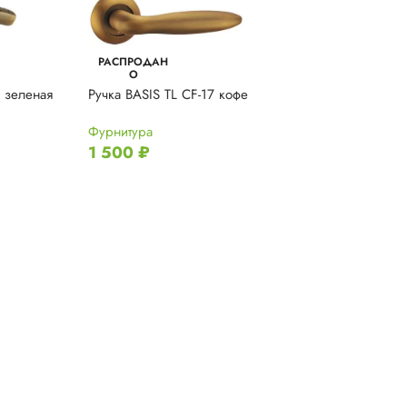
РАСПРОДАН
РАСПРОДАН
О
О
 зеленая
Ручка BASIS TL CF-17 кофе
Ручка BLADE Q
матовый никель
Фурнитура
1 500
₽
Фурнитура
1 500
₽