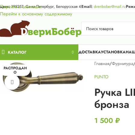
Акция для жи
Перейти к навигации
дрес:
195257, Санкт-Петербург, Белорусская 4
Email:
dveribober@mail.ru
Режи
Перейти к основному содержимому
ДОСТАВКА
УСТАНОВКА
НАШ
КАТАЛОГ
Главная
/
Фурнитура
РАСПРОДАН
О
PUNTO
Нажмите, чтобы увеличить
Ручка L
бронза
1 500
₽