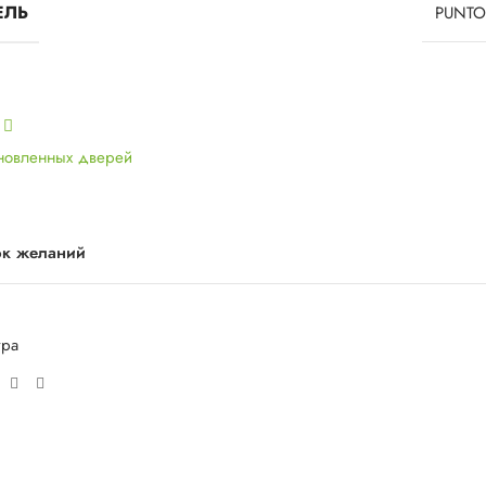
ЕЛЬ
PUNTO
ь
ановленных дверей
ок желаний
ура