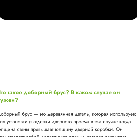
то такое доборный брус? В каком случае он
нужен?
оборный брус — это деревянная деталь, которая используетс
ля установки и отделки дверного проема в том случае когда
олщина стены превышает толщину дверной коробки. Он
редставляет собой деревянную планку, которая закрывает