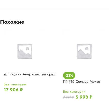
Похожие
ДГ Римини Американский орех
-23%
ПГ 716 Соммер Мокко
Без категории
17 906
₽
Без категории
5 998
₽
7 797
₽