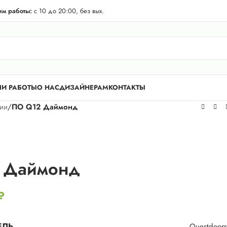
телей Лен. области! Бесплатная доставка в 50 км. от КАД.
м работы:
с 10 до 20:00, без вых.
И РАБОТЫ
О НАС
ДИЗАЙНЕРАМ
КОНТАКТЫ
рии
/
ПО Q12 Даймонд
 Даймонд
₽
ЕЛЬ
Questdoors