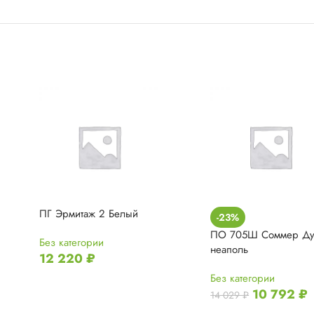
ПГ Эрмитаж 2 Белый
-23%
ПО 705Ш Соммер Д
Без категории
неаполь
12 220
₽
Без категории
10 792
₽
14 029
₽