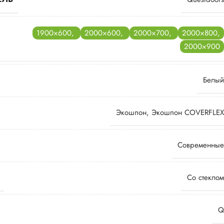
1900×600
,
2000×600
,
2000×700
,
2000×800
,
2000×900
Белый
Экошпон
,
Экошпон COVERFLEX
Современные
Со стеклом
Q