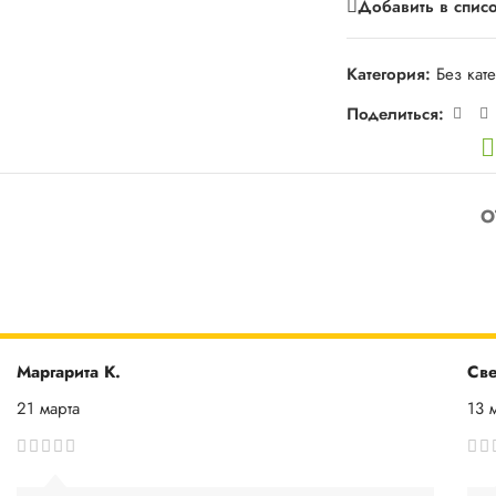
Добавить в спис
Категория:
Без кат
Поделиться:
О
Маргарита К.
Све
21 марта
13 