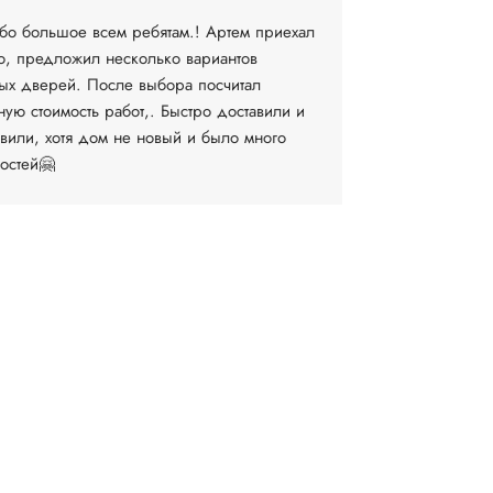
бо большое всем ребятам.! Артем приехал
Очень довол
о, предложил несколько вариантов
компании. 
ых дверей. После выбора посчитал
выборе и за
ную стоимость работ,. Быстро доставили и
установку М
овили, хотя дом не новый и было много
договоритьс
остей🤗
время...