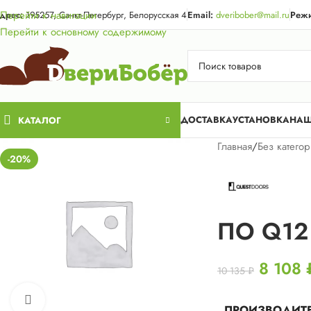
Акция для жи
Перейти к навигации
дрес:
195257, Санкт-Петербург, Белорусская 4
Email:
dveribober@mail.ru
Режи
Перейти к основному содержимому
ДОСТАВКА
УСТАНОВКА
НАШ
КАТАЛОГ
Главная
/
Без катего
-20%
ПО Q12
8 108
10 135
₽
Нажмите, чтобы увеличить
ПРОИЗВОДИТ