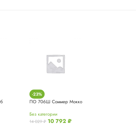
-23%
-23%
уб
ПО 706Ш Соммер Мокко
ПО 707Ш Сомм
Без категории
Без категории
10 792
₽
10 7
14 029
₽
14 029
₽