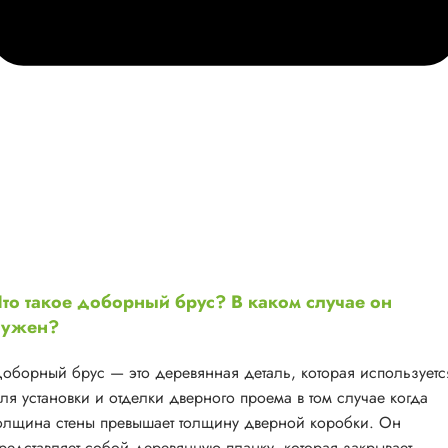
то такое доборный брус? В каком случае он
нужен?
оборный брус — это деревянная деталь, которая используетс
ля установки и отделки дверного проема в том случае когда
олщина стены превышает толщину дверной коробки. Он
редставляет собой деревянную планку, которая закрывает