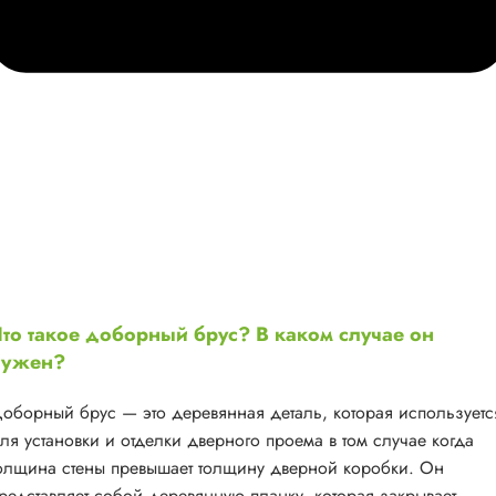
то такое доборный брус? В каком случае он
нужен?
оборный брус — это деревянная деталь, которая используетс
ля установки и отделки дверного проема в том случае когда
олщина стены превышает толщину дверной коробки. Он
редставляет собой деревянную планку, которая закрывает