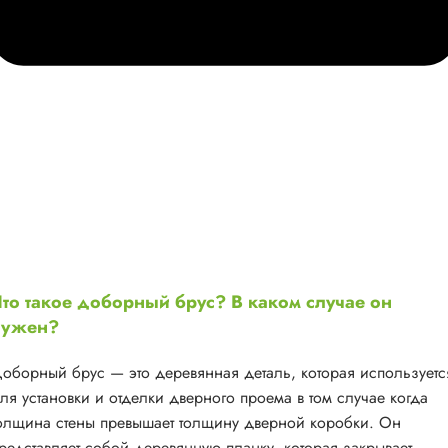
то такое доборный брус? В каком случае он
нужен?
оборный брус — это деревянная деталь, которая используетс
ля установки и отделки дверного проема в том случае когда
олщина стены превышает толщину дверной коробки. Он
редставляет собой деревянную планку, которая закрывает