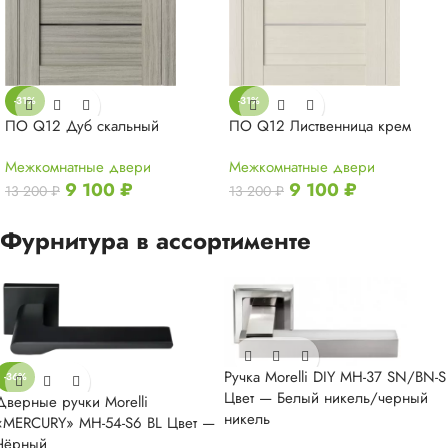
-31%
-31%
ПО Q12 Дуб скальный
ПО Q12 Лиственница крем
Межкомнатные двери
Межкомнатные двери
9 100
₽
9 100
₽
13 200
₽
13 200
₽
Фурнитура в ассортименте
Ручка Morelli DIY MH-37 SN/BN-S
-36%
Цвет — Белый никель/черный
Дверные ручки Morelli
никель
«MERCURY» MH-54-S6 BL Цвет —
Чёрный