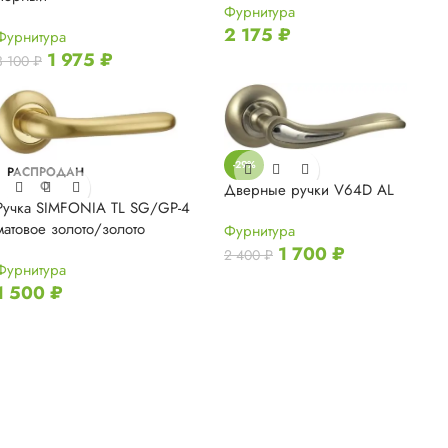
Фурнитура
2 175
₽
Фурнитура
1 975
₽
3 100
₽
-29%
РАСПРОДАН
О
Дверные ручки V64D AL
Ручка SIMFONIA TL SG/GP-4
матовое золото/золото
Фурнитура
1 700
₽
2 400
₽
Фурнитура
1 500
₽