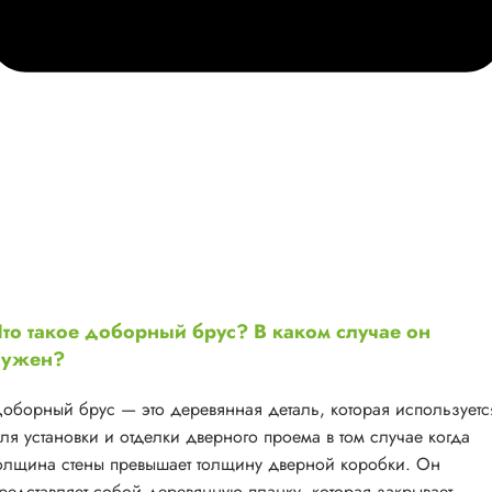
то такое доборный брус? В каком случае он
нужен?
оборный брус — это деревянная деталь, которая используетс
ля установки и отделки дверного проема в том случае когда
олщина стены превышает толщину дверной коробки. Он
редставляет собой деревянную планку, которая закрывает