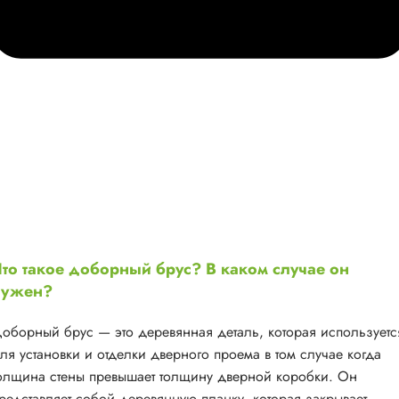
то такое доборный брус? В каком случае он
нужен?
оборный брус — это деревянная деталь, которая используетс
ля установки и отделки дверного проема в том случае когда
олщина стены превышает толщину дверной коробки. Он
редставляет собой деревянную планку, которая закрывает