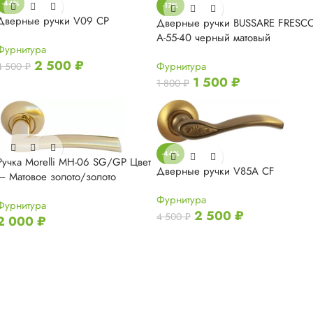
-44%
-17%
Дверные ручки V09 CP
Дверные ручки BUSSARE FRESC
A-55-40 черный матовый
Фурнитура
2 500
₽
Фурнитура
4 500
₽
1 500
₽
1 800
₽
-44%
Ручка Morelli MH-06 SG/GP Цвет
Дверные ручки V85A CF
— Матовое золото/золото
Фурнитура
Фурнитура
2 500
₽
4 500
₽
2 000
₽