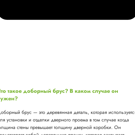
то такое доборный брус? В каком случае он
нужен?
оборный брус — это деревянная деталь, которая используетс
ля установки и отделки дверного проема в том случае когда
олщина стены превышает толщину дверной коробки. Он
редставляет собой деревянную планку, которая закрывает