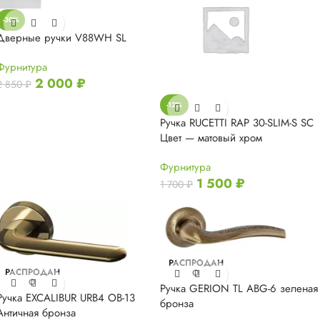
-30%
Дверные ручки V88WH SL
Фурнитура
2 000
₽
2 850
₽
-12%
Ручка RUCETTI RAP 30-SLIM-S SC
Цвет — матовый хром
Фурнитура
1 500
₽
1 700
₽
РАСПРОДАН
РАСПРОДАН
О
О
Ручка GERION TL ABG-6 зеленая
Ручка EXCALIBUR URB4 OB-13
бронза
Античная бронза