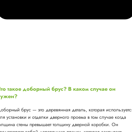
то такое доборный брус? В каком случае он
нужен?
оборный брус — это деревянная деталь, которая используетс
ля установки и отделки дверного проема в том случае когда
олщина стены превышает толщину дверной коробки. Он
редставляет собой деревянную планку, которая закрывает