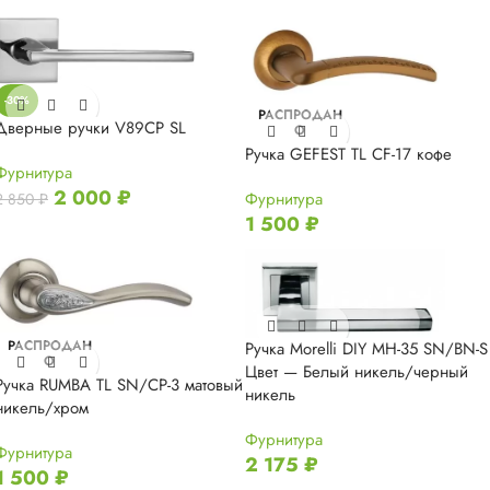
-30%
РАСПРОДАН
Дверные ручки V89CP SL
О
Ручка GEFEST TL CF-17 кофе
Фурнитура
2 000
₽
Фурнитура
2 850
₽
1 500
₽
РАСПРОДАН
Ручка Morelli DIY MH-35 SN/BN-S
О
Цвет — Белый никель/черный
Ручка RUMBA TL SN/CP-3 матовый
никель
никель/хром
Фурнитура
Фурнитура
2 175
₽
1 500
₽