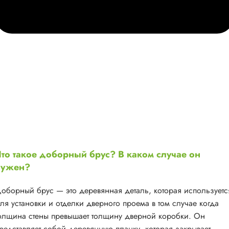
то такое доборный брус? В каком случае он
нужен?
оборный брус — это деревянная деталь, которая используетс
ля установки и отделки дверного проема в том случае когда
олщина стены превышает толщину дверной коробки. Он
редставляет собой деревянную планку, которая закрывает