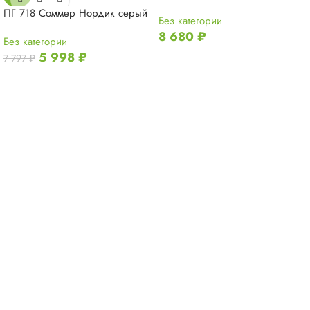
ПГ 718 Соммер Нордик серый
Без категории
8 680
₽
Без категории
5 998
₽
7 797
₽