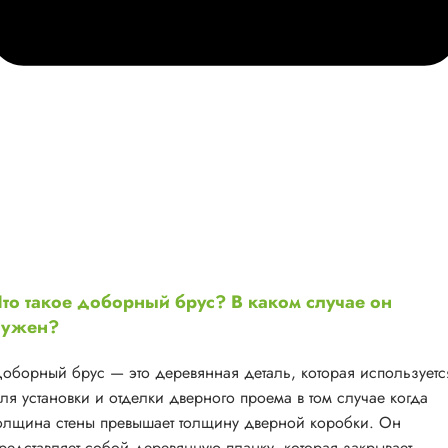
то такое доборный брус? В каком случае он
нужен?
оборный брус — это деревянная деталь, которая используетс
ля установки и отделки дверного проема в том случае когда
олщина стены превышает толщину дверной коробки. Он
редставляет собой деревянную планку, которая закрывает