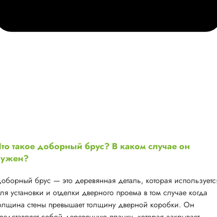
то такое доборный брус? В каком случае он
нужен?
оборный брус — это деревянная деталь, которая используетс
ля установки и отделки дверного проема в том случае когда
олщина стены превышает толщину дверной коробки. Он
редставляет собой деревянную планку, которая закрывает