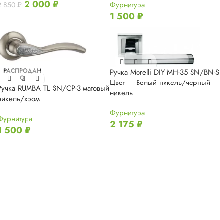
2 000
₽
Фурнитура
2 850
₽
1 500
₽
РАСПРОДАН
Ручка Morelli DIY MH-35 SN/BN-S
О
Цвет — Белый никель/черный
Ручка RUMBA TL SN/CP-3 матовый
никель
никель/хром
Фурнитура
Фурнитура
2 175
₽
1 500
₽