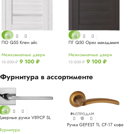
-31%
-31%
ПО Q55 Клен айс
ПГ Q50 Орех макадамия
Межкомнатные двери
Межкомнатные двери
9 100
₽
9 100
₽
13 200
₽
13 200
₽
Фурнитура в ассортименте
-30%
РАСПРОДАН
Дверные ручки V89CP SL
О
Ручка GEFEST TL CF-17 кофе
Фурнитура