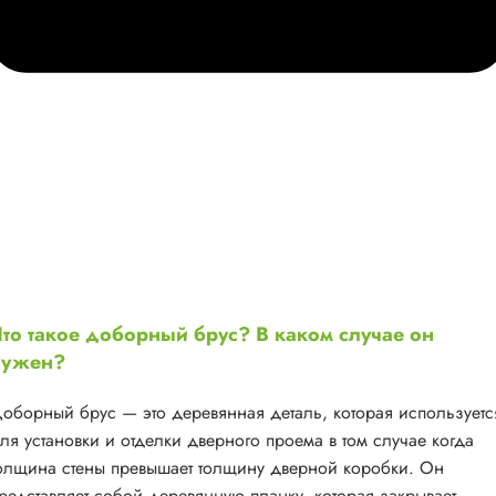
то такое доборный брус? В каком случае он
нужен?
оборный брус — это деревянная деталь, которая используетс
ля установки и отделки дверного проема в том случае когда
олщина стены превышает толщину дверной коробки. Он
редставляет собой деревянную планку, которая закрывает