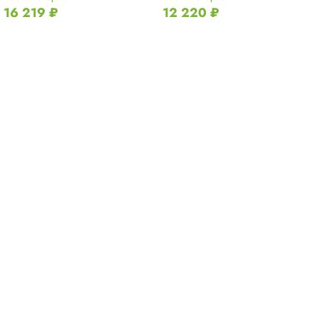
16 219
₽
12 220
₽