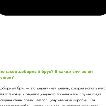
то такое доборный брус? В каком случае он
нужен?
оборный брус — это деревянная деталь, которая используетс
ля установки и отделки дверного проема в том случае когда
олщина стены превышает толщину дверной коробки. Он
редставляет собой деревянную планку, которая закрывает