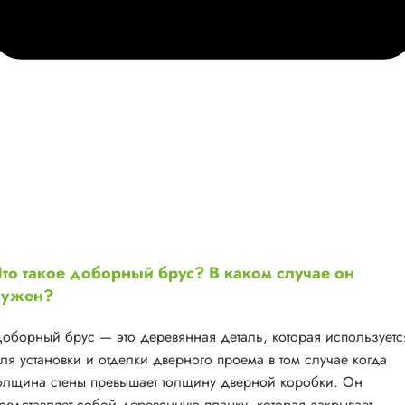
то такое доборный брус? В каком случае он
нужен?
оборный брус — это деревянная деталь, которая используетс
ля установки и отделки дверного проема в том случае когда
олщина стены превышает толщину дверной коробки. Он
редставляет собой деревянную планку, которая закрывает