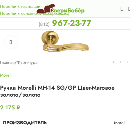
Акция для жителей Лен. области! Бесплатная доставка в 50
км. от КАД.
Перейти к навигации
Перейти к основному содержимому
967-23-77
(812)
Нажмите, чтобы увеличить
Главная
/
Фурнитура
Morelli
Ручка Morelli MH-14 SG/GP Цвет-Матовое
золото/золото
2 175
₽
ПРОИЗВОДИТЕЛЬ
Morelli