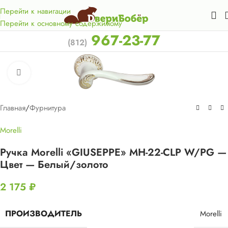
Акция для жителей Лен. области! Бесплатная доставка в 50
км. от КАД.
Перейти к навигации
Перейти к основному содержимому
967-23-77
(812)
Нажмите, чтобы увеличить
Главная
/
Фурнитура
Morelli
Ручка Morelli «GIUSEPPE» MH-22-CLP W/PG —
Цвет — Белый/золото
2 175
₽
ПРОИЗВОДИТЕЛЬ
Morelli