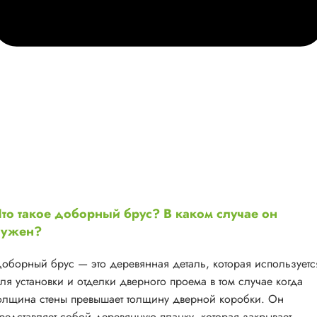
то такое доборный брус? В каком случае он
нужен?
оборный брус — это деревянная деталь, которая используетс
ля установки и отделки дверного проема в том случае когда
олщина стены превышает толщину дверной коробки. Он
редставляет собой деревянную планку, которая закрывает