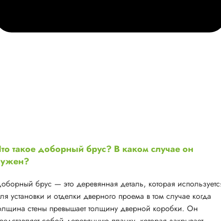
то такое доборный брус? В каком случае он
нужен?
оборный брус — это деревянная деталь, которая используетс
ля установки и отделки дверного проема в том случае когда
олщина стены превышает толщину дверной коробки. Он
редставляет собой деревянную планку, которая закрывает