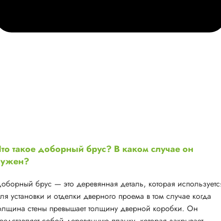
то такое доборный брус? В каком случае он
нужен?
оборный брус — это деревянная деталь, которая используетс
ля установки и отделки дверного проема в том случае когда
олщина стены превышает толщину дверной коробки. Он
редставляет собой деревянную планку, которая закрывает