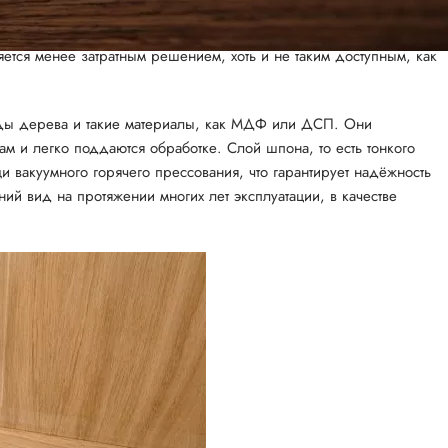
лям из массива: они обладают таким же рисунком поверхности и
ется менее затратным решением, хоть и не таким доступным, как
ды дерева и такие материалы, как МДФ или ДСП. Они
м и легко поддаются обработке. Слой шпона, то есть тонкого
и вакуумного горячего прессования, что гарантирует надёжность
й вид на протяжении многих лет эксплуатации, в качестве