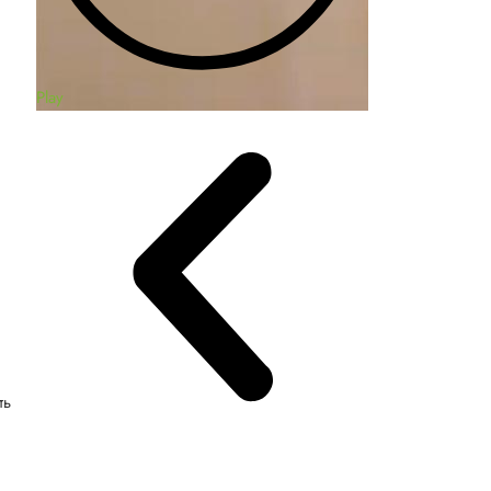
Play
ть