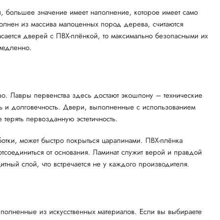
и, большее значение имеет наполнение, которое имеет само
полнен из массива малоценных пород дерева, считаются
ается дверей с ПВХ-плёнкой, то максимально безопасными их
 медленно.
тво. Лавры первенства здесь достают экошпону – технические
ть и долговечность. Двери, выполненные с использованием
 терять первозданную эстетичность.
ботки, может быстро покрыться царапинами. ПВХ-плёнка
тсоединиться от основания. Ламинат служит верой и правдой
итный слой, что встречается не у каждого производителя.
ыполненные из искусственных материалов. Если вы выбираете