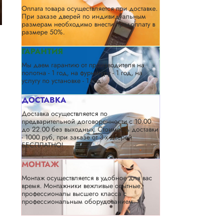
Оплата товара осуществляется при доставке.
При заказе дверей по индивидуальным
размерам необходимо внести предоплату в
размере 50%.
ГАРАНТИЯ
Мы даем гарантию от производителя на
полотна - 1 год, на фурнитуру - 1 год, на
услугу по установке - 1 год.
ДОСТАВКА
Доставка осуществляется по
предварительной договоренности с 10.00
до 22.00 без выходных. Стоимость доставки
- 1000 руб, при заказе от 3-х дверей
БЕСПЛАТНО!
МОНТАЖ
Монтаж осуществляется в удобное для вас
время. Монтажники вежливые опытные,
профессионалы высшего класса с
профессиональным оборудованием.