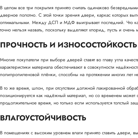
В целом все три покрытия принято считать одинаково безвредным
дверное полотно. С этой точки зрения двери, каркас которых вы
оптимальными. Между ДСП и МДФ выигрывает последний. Что кас
точно нельзя назвать, поскольку выделяют хлорид, пусть и очень
ПРОЧНОСТЬ И ИЗНОСОСТОЙКОСТЬ
Многие покупатели при выборе дверей ставят во главу угла качес
характеристики материала обеспечивают в совокупности надёжнос
полипропиленовой плёнки, способны на протяжении многих лет не
В то же время, шпон, при отсутствии должной лакированной обра
позиционируется как надёжный материал, но со временем может о
продолжительное время, но только если используется толстый защ
ВЛАГОУСТОЙЧИВОСТЬ
В помещениях с высоким уровнем влаги принято ставить двери, в