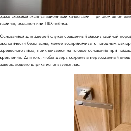
На первый взгляд, двери, выполненные из шпона, близки к моде
даже схожими эксплуатационными качествами. При этом шпон явля
ламинат, экошпон или ПВХ-плёнка.
Основанием для дверей служат сращенный массив хвойной поро
экологически безопасны, менее восприимчивы к погодным фактора
древесного листа, приклеивается на готовое основание при помощ
крепления. Для того, чтобы дверь сохраняла первозданный внешни
завершающего штриха используется лак.