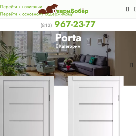
Акция для жителей Лен. области! Бесплатная доставка в 50
км. от КАД.
Перейти к навигации
Перейти к основному содержимому
967-23-77
(812)
Porta
Категории
Главная
/
Товар Серия
/
Porta
Показаны все (4)
Фильтры, акции, условия