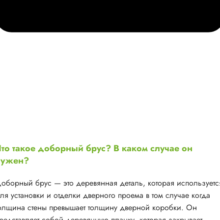
то такое доборный брус? В каком случае он
нужен?
оборный брус — это деревянная деталь, которая используетс
ля установки и отделки дверного проема в том случае когда
олщина стены превышает толщину дверной коробки. Он
редставляет собой деревянную планку, которая закрывает