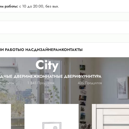
телей Лен. области! Бесплатная доставка в 50 км. от КАД.
м работы:
с 10 до 20:00, без вых.
И РАБОТЫ
О НАС
ДИЗАЙНЕРАМ
КОНТАКТЫ
City
ОДНЫЕ ДВЕРИ
МЕЖКОМНАТНЫЕ ДВЕРИ
ФУРНИТУРА
родуктов
1 545 Продуктов
435 Продуктов
я
/
City