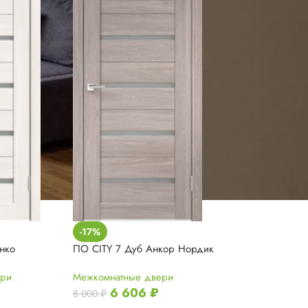
-17%
нко
ПО CITY 7 Дуб Анкор Нордик
ери
Межкомнатные двери
6 606
₽
8 000
₽