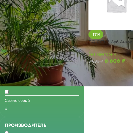
ФИЛЬТРАЦИЯ
-17%
ПО CITY 7 Дуб Анкор
НАЛИЧИЕ
Без категории
Под заказ
6 606
₽
8 000
₽
4
ЦВЕТ
Светло-серый
4
ПРОИЗВОДИТЕЛЬ