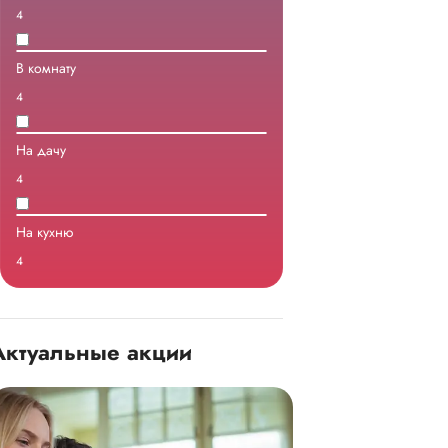
4
В комнату
4
На дачу
4
На кухню
4
Актуальные акции