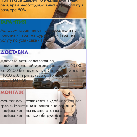
размерам необходимо внести предоплату в
размере 50%.
ГАРАНТИЯ
Мы даем гарантию от производителя на
полотна - 1 год, на фурнитуру - 1 год, на
услугу по установке - 1 год.
ДОСТАВКА
Доставка осуществляется по
предварительной договоренности с 10.00
до 22.00 без выходных. Стоимость доставки
- 1000 руб, при заказе от 3-х дверей
БЕСПЛАТНО!
МОНТАЖ
Монтаж осуществляется в удобное для вас
время. Монтажники вежливые опытные,
профессионалы высшего класса с
профессиональным оборудованием.