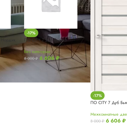
-17%
 Нордик
ПО CITY 7 Дуб Бьянко
Без категории
6 606
₽
8 000
₽
-17%
ПО CITY 7 Дуб Бья
Межкомнатные дв
6 606
₽
8 000
₽