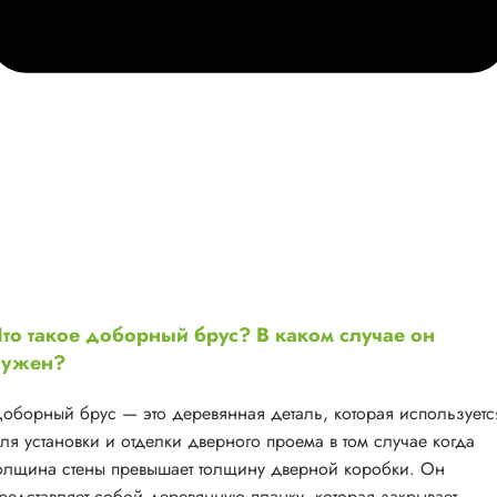
то такое доборный брус? В каком случае он
нужен?
оборный брус — это деревянная деталь, которая используетс
ля установки и отделки дверного проема в том случае когда
олщина стены превышает толщину дверной коробки. Он
редставляет собой деревянную планку, которая закрывает