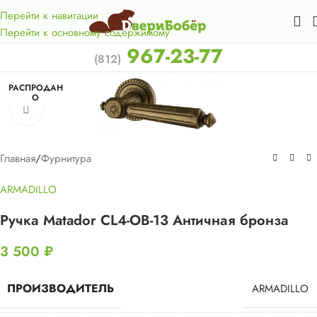
Акция для жителей Лен. области! Бесплатная доставка в 50
км. от КАД.
Перейти к навигации
Перейти к основному содержимому
967-23-77
(812)
РАСПРОДАН
О
Нажмите, чтобы увеличить
Главная
/
Фурнитура
ARMADILLO
Ручка Matador CL4-OB-13 Античная бронза
3 500
₽
ПРОИЗВОДИТЕЛЬ
ARMADILLO